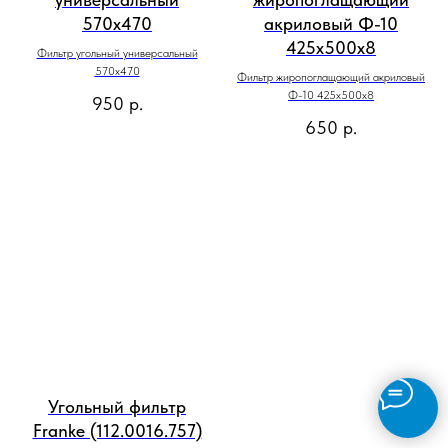
570x470
акриловый Ф-10
425х500х8
Фильтр угольный универсальный
570x470
Фильтр жиропоглащающий акриловый
Ф-10 425х500х8
950
р.
650
р.
Угольный фильтр
Franke (112.0016.757)