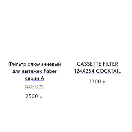
Фильтр алюминиевый
CASSETTE FILTER
для вытяжек Faber
124X254 COCKTAIL
серии A
3300
р.
133.0442.774
2500
р.