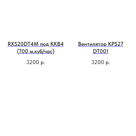
RXS20DT4M под ККВ4
Вентилятор КРS27
(700 м.куб/час)
DT001
3200
р.
3200
р.